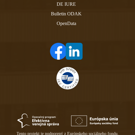
DE IURE
Bulletin ODAK
OpenData
(otvára sa v novom tabe)
(otvára sa v novom tabe)
Tento projekt je podporený z Európskeho sociálneho fondu.