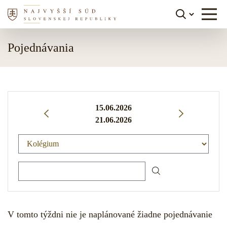
Skočiť na obsah
Pojednávania
15.06.2026
21.06.2026
Kolégium
Fulltextové Vyhľadávanie
V tomto týždni nie je naplánované žiadne pojednávanie
Skočiť na navigáciu