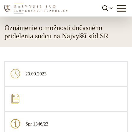
Skočiť na obsah
Oznámenie o možnosti dočasného
pridelenia sudcu na Najvyšší súd SR
20.09.2023
Spr 1346/23