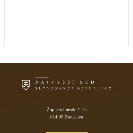
Skočiť na navigáciu
Župné námestie č. 13
814 90 Bratislava