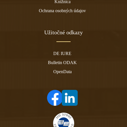
Knižnica
Ochrana osobných údajov
Užitočné odkazy
DE IURE
Bulletin ODAK
OpenData
(otvára sa v novom tabe)
(otvára sa v novom tabe)