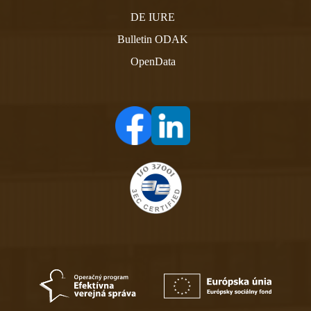
DE IURE
Bulletin ODAK
OpenData
(otvára sa v novom tabe)
(otvára sa v novom tabe)