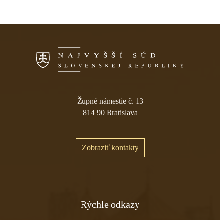
Skočiť na navigáciu
Župné námestie č. 13
814 90 Bratislava
Zobraziť kontakty
Rýchle odkazy