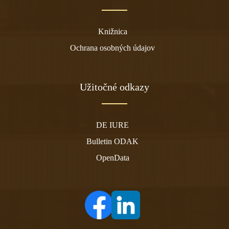
Knižnica
Ochrana osobných údajov
Užitočné odkazy
DE IURE
Bulletin ODAK
OpenData
(otvára sa v novom tabe)
(otvára sa v novom tabe)