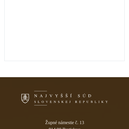
Skočiť na navigáciu
Župné námestie č. 13