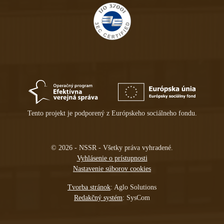
Tento projekt je podporený z Európskeho sociálneho fondu.
© 2026 - NSSR - Všetky práva vyhradené.
Vyhlásenie o prístupnosti
Nastavenie súborov cookies
(otvára sa v novom tabe)
Tvorba stránok
: Aglo Solutions
(otvára sa v novom tabe)
Redakčný systém
: SysCom