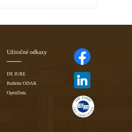
Užitočné odkazy
(otvára sa v novom ta
DE IURE
(otvára sa v novom ta
Bulletin ODAK
OpenData