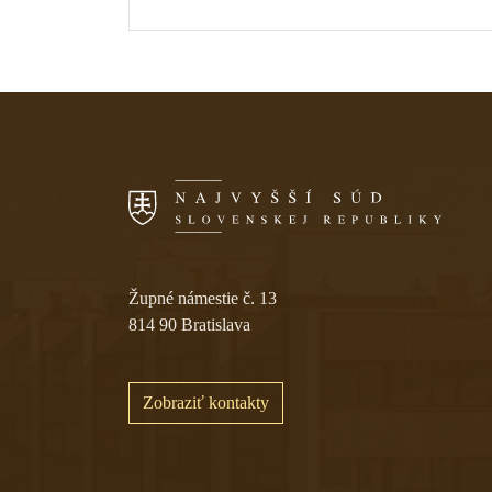
Skočiť na navigáciu
Župné námestie č. 13
814 90 Bratislava
Zobraziť kontakty