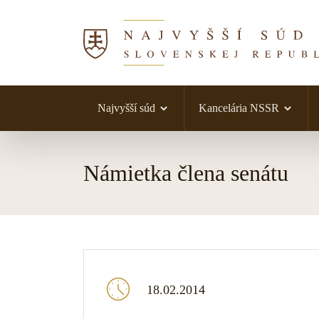
Najvyšší súd
Kancelária NSSR
Skočiť na obsah
Námietka člena senátu
18.02.2014