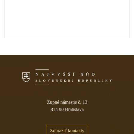
Skočiť na navigáciu
Župné námestie č. 13
814 90 Bratislava
Zobraziť kontakty