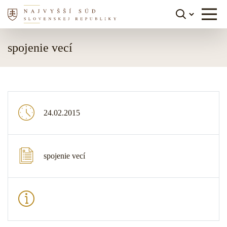
Skočiť na obsah
spojenie vecí
24.02.2015
spojenie vecí