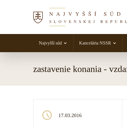
Najvyšší súd
Kancelária NSSR
Skočiť na obsah
zastavenie konania - vzda
17.03.2016