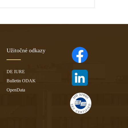
Užitočné odkazy
(otvára sa v novom ta
DE IURE
(otvára sa v novom ta
Bulletin ODAK
OpenData