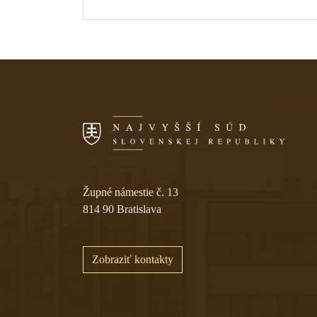
Skočiť na navigáciu
Župné námestie č. 13
814 90 Bratislava
Zobraziť kontakty