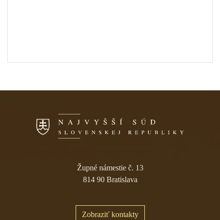
Skočiť na navigáciu
Župné námestie č. 13
814 90 Bratislava
Zobraziť kontakty