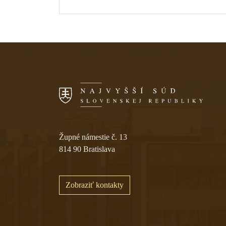
Skočiť na navigáciu
Župné námestie č. 13
814 90 Bratislava
Zobraziť kontakty