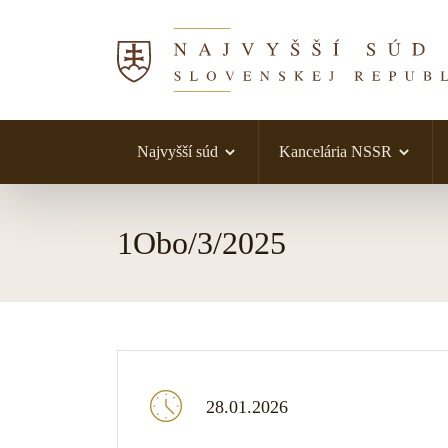
Najvyšší súd
Kancelária NSSR
Skočiť na obsah
1Obo/3/2025
28.01.2026