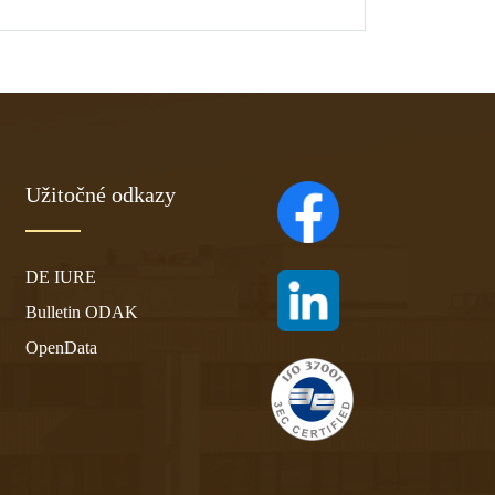
Užitočné odkazy
(otvára sa v novom ta
DE IURE
(otvára sa v novom ta
Bulletin ODAK
OpenData