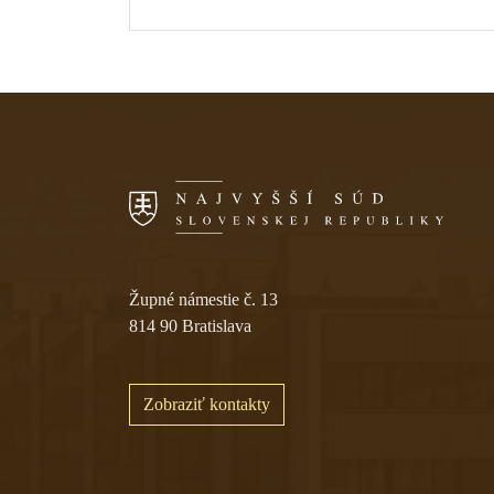
Skočiť na navigáciu
Župné námestie č. 13
814 90 Bratislava
Zobraziť kontakty