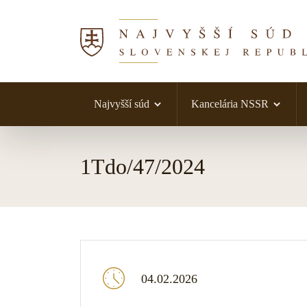
Najvyšší súd
Kancelária NSSR
Skočiť na obsah
1Tdo/47/2024
04.02.2026