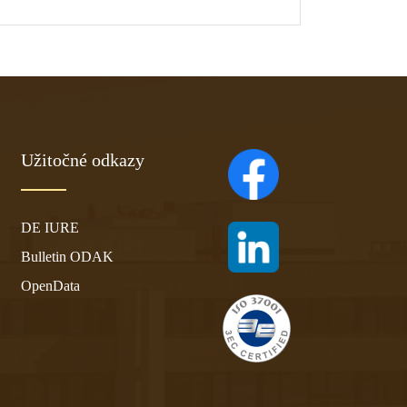
Užitočné odkazy
(otvára sa v novom ta
DE IURE
(otvára sa v novom ta
Bulletin ODAK
OpenData