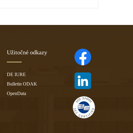
Užitočné odkazy
(otvára sa v novom ta
DE IURE
(otvára sa v novom ta
Bulletin ODAK
OpenData