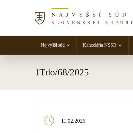
Najvyšší súd
Kancelária NSSR
Skočiť na obsah
1Tdo/68/2025
11.02.2026