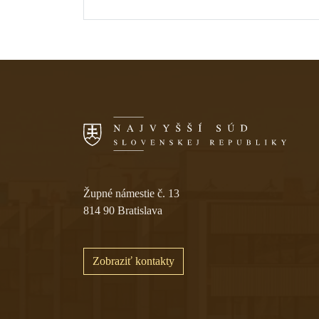
Skočiť na navigáciu
Župné námestie č. 13
814 90 Bratislava
Zobraziť kontakty