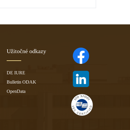
Užitočné odkazy
(otvára sa v novom ta
DE IURE
(otvára sa v novom ta
Bulletin ODAK
OpenData