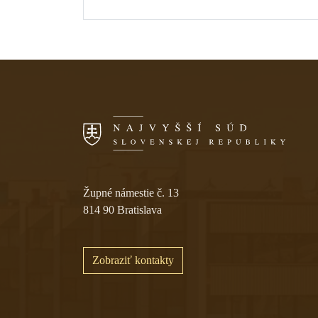
Skočiť na navigáciu
Župné námestie č. 13
814 90 Bratislava
Zobraziť kontakty