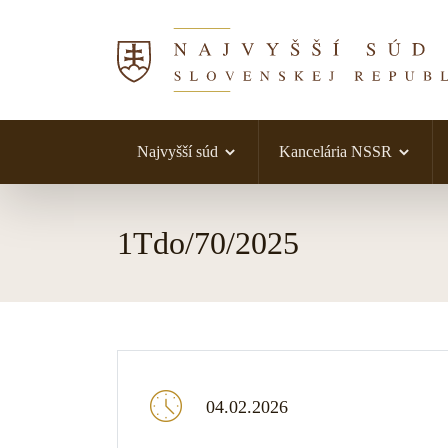
Najvyšší súd
Kancelária NSSR
Skočiť na obsah
1Tdo/70/2025
04.02.2026