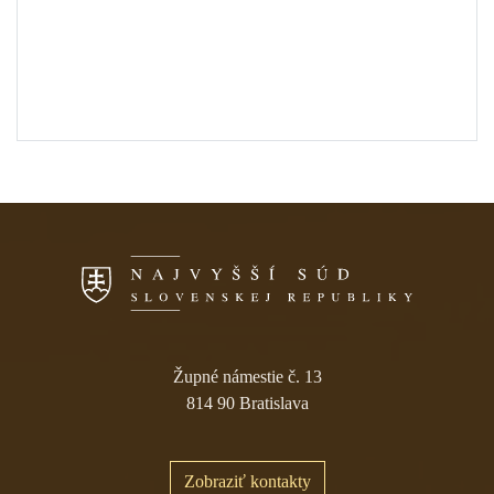
Skočiť na navigáciu
Župné námestie č. 13
814 90 Bratislava
Zobraziť kontakty