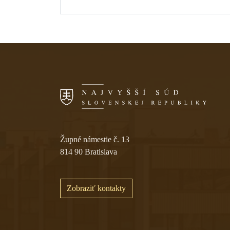
Skočiť na navigáciu
Župné námestie č. 13
814 90 Bratislava
Zobraziť kontakty