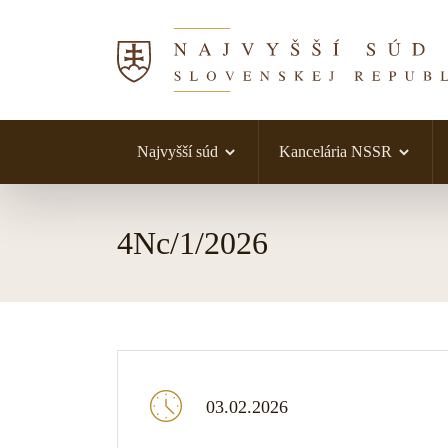
Najvyšší súd
Kancelária NSSR
Skočiť na obsah
4Nc/1/2026
03.02.2026