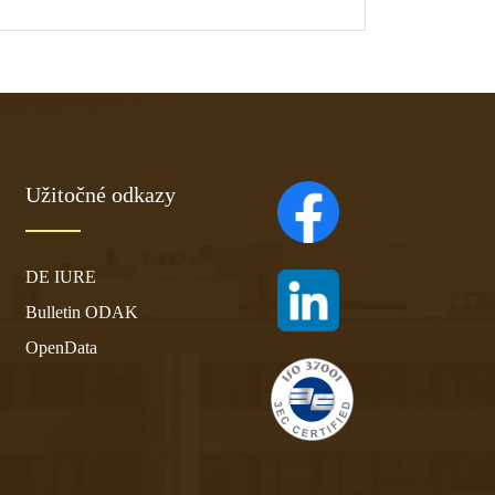
Užitočné odkazy
(otvára sa v novom ta
DE IURE
(otvára sa v novom ta
Bulletin ODAK
OpenData