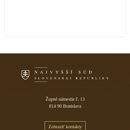
Skočiť na navigáciu
Župné námestie č. 13
814 90 Bratislava
Zobraziť kontakty