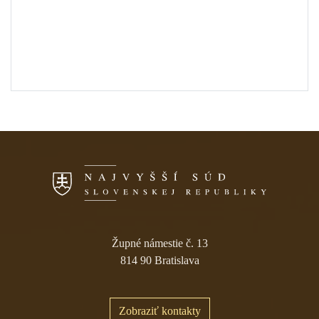
Skočiť na navigáciu
Župné námestie č. 13
814 90 Bratislava
Zobraziť kontakty