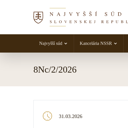
Najvyšší súd
Kancelária NSSR
Skočiť na obsah
8Nc/2/2026
31.03.2026