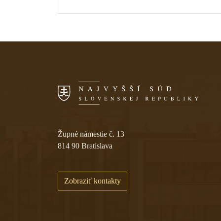
Skočiť na navigáciu
Župné námestie č. 13
814 90 Bratislava
Zobraziť kontakty