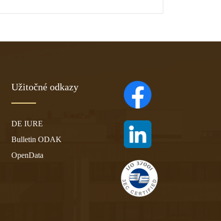
Užitočné odkazy
(otvára sa v novom ta
DE IURE
(otvára sa v novom ta
Bulletin ODAK
OpenData