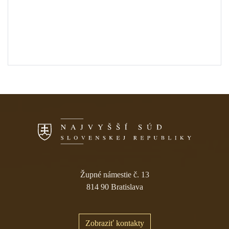
Skočiť na navigáciu
Župné námestie č. 13
814 90 Bratislava
Zobraziť kontakty