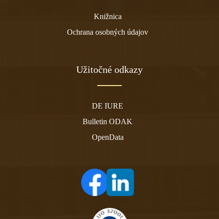
Knižnica
Ochrana osobných údajov
Užitočné odkazy
DE IURE
Bulletin ODAK
OpenData
(otvára sa v novom tabe)
(otvára sa v novom tabe)