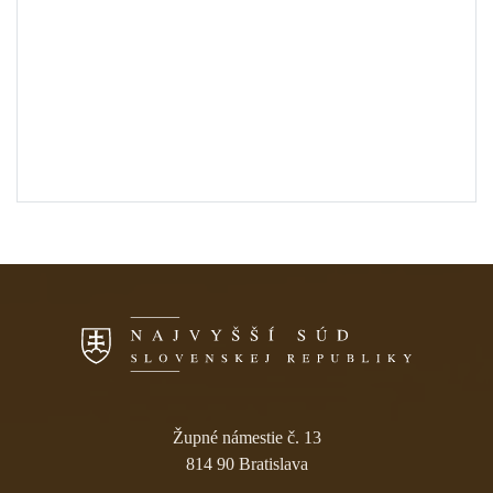
Skočiť na navigáciu
Župné námestie č. 13
814 90 Bratislava