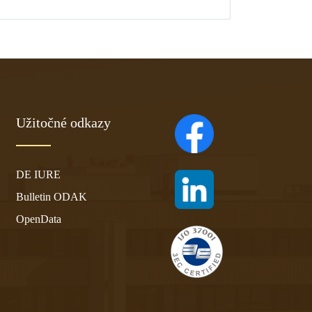
Užitočné odkazy
(otvára sa v novom ta
DE IURE
(otvára sa v novom ta
Bulletin ODAK
OpenData