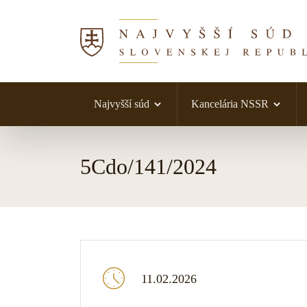
Najvyšší súd
Kancelária NSSR
Skočiť na obsah
5Cdo/141/2024
11.02.2026