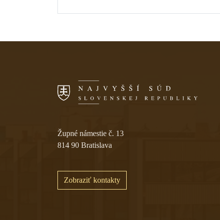
Skočiť na navigáciu
Župné námestie č. 13
814 90 Bratislava
Zobraziť kontakty