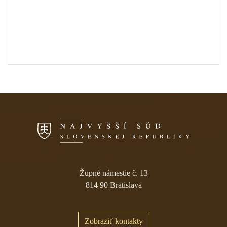
Skočiť na navigáciu
Župné námestie č. 13
814 90 Bratislava
Zobraziť kontakty