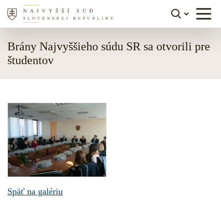
Skočiť na obsah
Brány Najvyššieho súdu SR sa otvorili pre
študentov
Späť na galériu
Skočiť na navigáciu