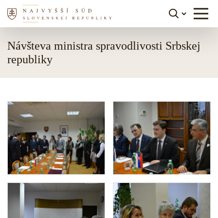
Skočiť na obsah
Návšteva ministra spravodlivosti Srbskej
republiky