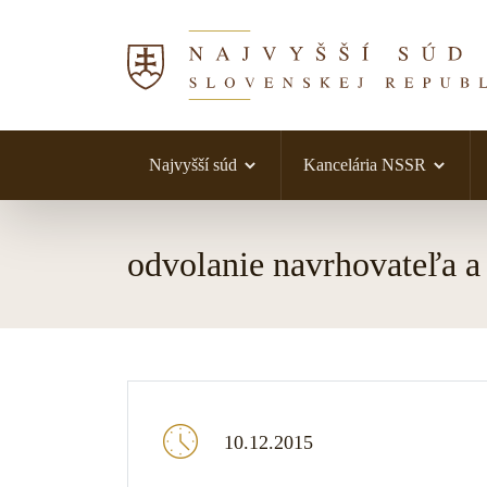
Najvyšší súd
Kancelária NSSR
Skočiť na obsah
odvolanie navrhovateľa a
10.12.2015