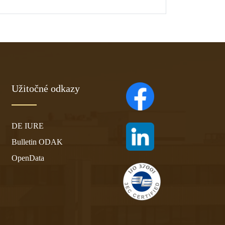
Užitočné odkazy
(otvára sa v novom ta
DE IURE
(otvára sa v novom ta
Bulletin ODAK
OpenData