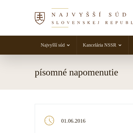
Najvyšší súd
Kancelária NSSR
Skočiť na obsah
písomné napomenutie
01.06.2016