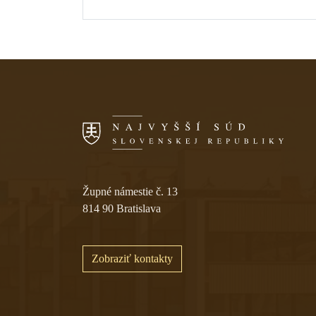
Skočiť na navigáciu
Župné námestie č. 13
814 90 Bratislava
Zobraziť kontakty