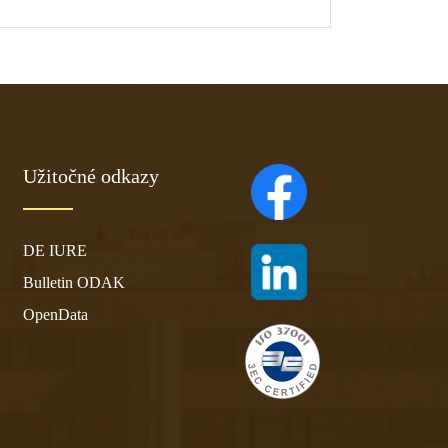
Užitočné odkazy
(otvára sa v novom ta
DE IURE
(otvára sa v novom ta
Bulletin ODAK
OpenData