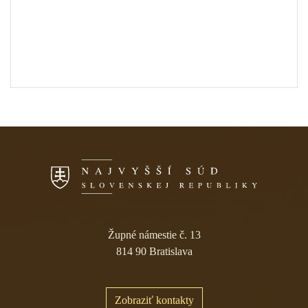
Skočiť na navigáciu
Župné námestie č. 13
814 90 Bratislava
Zobraziť kontakty