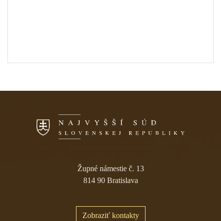
Skočiť na navigáciu
Župné námestie č. 13
814 90 Bratislava
Zobraziť kontakty