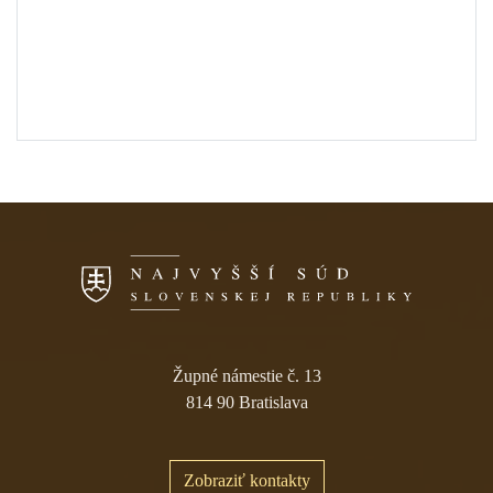
Skočiť na navigáciu
Župné námestie č. 13
814 90 Bratislava
Zobraziť kontakty