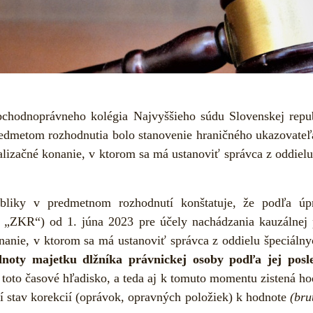
bchodnoprávneho kolégia Najvyššieho súdu Slovenskej repub
redmetom rozhodnutia bolo stanovenie hraničného ukazovateľa
alizačné konanie, v ktorom sa má ustanoviť správca z oddie
ubliky v predmetnom rozhodnutí konštatuje, že podľa 
lej „ZKR“) od 1. júna 2023 pre účely nachádzania kauzálnej
onanie, v ktorom sa má ustanoviť správca z oddielu špeciál
noty majetku dlžníka právnickej osoby podľa jej posle
toto časové hľadisko, a teda aj k tomuto momentu zistená h
í stav korekcií (oprávok, opravných položiek) k hodnote
(bru