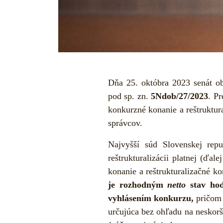
Dňa 25. októbra 2023 senát o
pod sp. zn.
5Ndob/27/2023
. P
konkurzné konanie a reštruktur
správcov.
Najvyšší súd Slovenskej rep
reštrukturalizácii platnej (ďa
konanie a reštrukturalizačné k
je rozhodným
netto
stav hod
vyhlásením konkurzu,
pričom 
určujúca bez ohľadu na neskorš