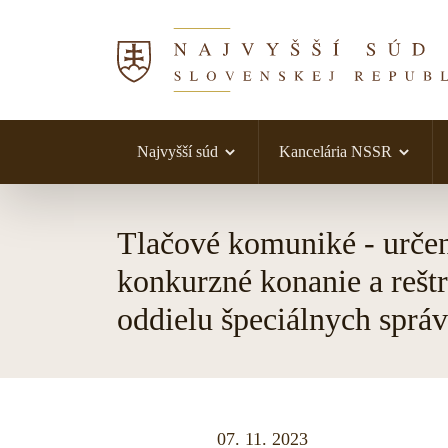
Najvyšší súd
Kancelária NSSR
Skočiť na obsah
Tlačové komuniké - určen
konkurzné konanie a reštr
oddielu špeciálnych spr
07. 11. 2023