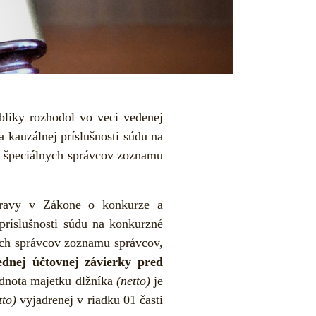
liky rozhodol vo veci vedenej
 kauzálnej príslušnosti súdu na
lu špeciálnych správcov zoznamu
úpravy v Zákone o konkurze a
 príslušnosti súdu na konkurzné
nych správcov zoznamu správcov,
dnej účtovnej závierky pred
odnota majetku dlžníka
(netto)
je
tto)
vyjadrenej v riadku 01 časti