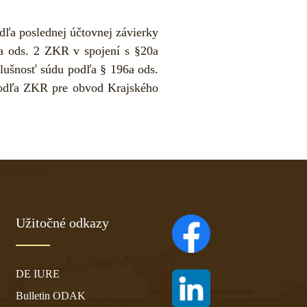
dľa poslednej účtovnej závierky
6a ods. 2 ZKR v spojení s §20a
íslušnosť súdu podľa § 196a ods.
podľa ZKR pre obvod Krajského
Užitočné odkazy
(otvára sa v novom ta
DE IURE
(otvára sa v novom ta
Bulletin ODAK