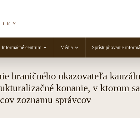
Informačné centrum
Média
Sprístupňovanie informá
ie hraničného ukazovateľa kauzálne
ukturalizačné konanie, v ktorom s
ávcov zoznamu správcov