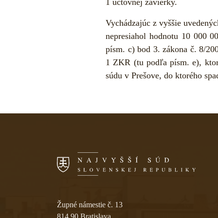
1 účtovnej závierky.
Vychádzajúc z vyššie uvedených
nepresiahol hodnotu 10 000 00
písm. c) bod 3. zákona č. 8/200
1 ZKR (tu podľa písm. e), kt
súdu v Prešove, do ktorého spad
Skočiť na navigáciu
Župné námestie č. 13
814 90 Bratislava