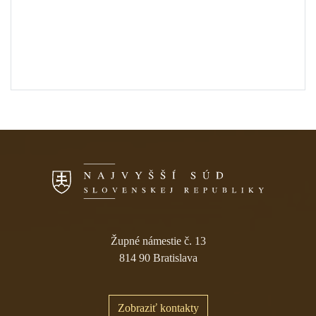
Skočiť na navigáciu
Župné námestie č. 13
814 90 Bratislava
Zobraziť kontakty