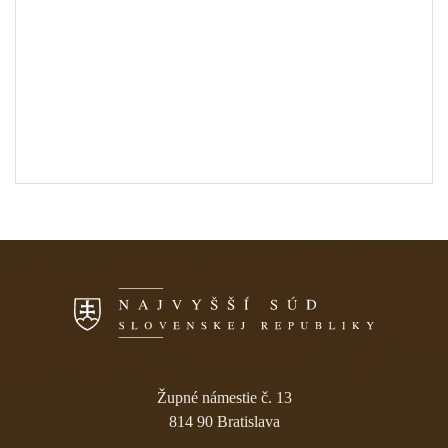
Skočiť na navigáciu
Župné námestie č. 13
814 90 Bratislava