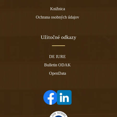
Knižnica
Ochrana osobných údajov
Užitočné odkazy
DE IURE
Bulletin ODAK
OpenData
(otvára sa v novom tabe)
(otvára sa v novom tabe)