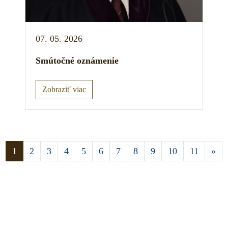
07. 05. 2026
Smútočné oznámenie
Zobraziť viac
Aktuálna stránka 1
1
2
3
4
5
6
7
8
9
10
11
»