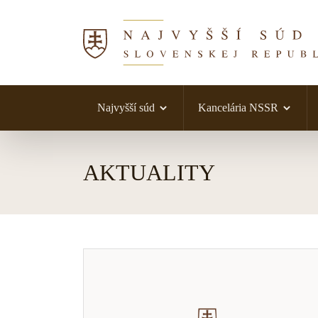
Najvyšší súd
Kancelária NSSR
Skočiť na obsah
AKTUALITY