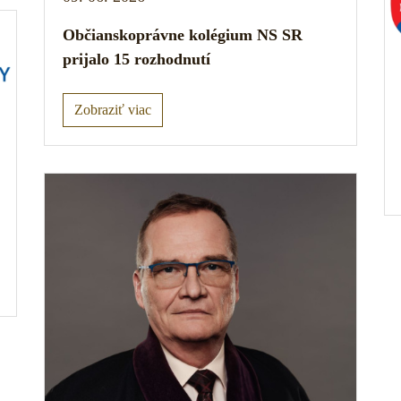
Občianskoprávne kolégium NS SR
prijalo 15 rozhodnutí
Zobraziť viac