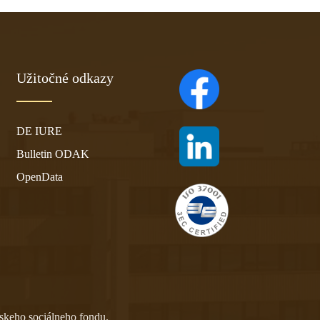
Užitočné odkazy
(otvára sa v novom ta
DE IURE
(otvára sa v novom ta
Bulletin ODAK
OpenData
skeho sociálneho fondu.