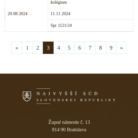
kolégium
Termín podania:
Termín konania:
20.08.2024
11.11.2024
Číslo:
Spr 1121/24
Aktuálna stránka 3
«
1
2
3
4
5
6
7
8
9
»
Skočiť na navigáciu
Župné námestie č. 13
814 90 Bratislava