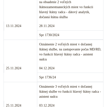
na obsadenie 2 voľných
štátnozamestnaneckých miest vo funkcii
hlavný štátny radca - dátový analytik,
dočasná štátna služba
Termín podania:
Termín konania:
13.11.2024
28.11.2024
Číslo:
Spr 1730/2024
Merito veci:
Oznámenie 2 voľných miest v dočasnej
štátnej službe, na zastupovanie počas MD/RD,
vo funkcii hlavný štátny radca - asistent
sudcu
Termín podania:
Termín konania:
25.11.2024
04.12.2024
Číslo:
Spr 1736/24
Merito veci:
Oznámenie 3 voľných miest v dočasnej
štátnej službe vo funkcii hlavný štátny radca -
asistent sudcu
Termín podania:
Termín konania:
25.11.2024
03.12.2024