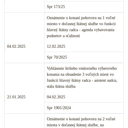
Číslo:
Spr 173/25
Merito veci:
Oznámenie o konaní pohovoru na 1 voľné
miesto v dočasnej štátnej službe vo funkcii
hlavný štátny radca - agenda vybavovania
podnetov a sťažností
Termín podania:
Termín konania:
04.02.2025
12.02.2025
Číslo:
Spr 70/2025
Merito veci:
Vyhlásenie širšieho vnútorného výberového
konania na obsadenie 3 voľných miest vo
funkcii hlavný štátny radca - asistent sudcu,
stála štátna služba
Termín podania:
Termín konania:
21.01.2025
04.02.2025
Číslo:
Spr 1901/2024
Merito veci:
Oznámenie o konaní pohovoru na 2 voľné
miesta v dočasnej štátnej službe, na