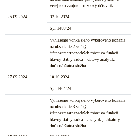
verejnom záujme - mzdový účtovník
Termín podania:
Termín konania:
25.09.2024
02.10.2024
Číslo:
Spr 1488/24
Merito veci:
Vyhlásenie vonkajšieho výberového konania
na obsadenie 2 voľných
štátnozamestnaneckých miest vo funkcii
hlavný štátny radca – dátový analytik,
dočasná štátna služba
Termín podania:
Termín konania:
27.09.2024
10.10.2024
Číslo:
Spr 1464/24
Merito veci:
Vyhlásenie vonkajšieho výberového konania
na obsadenie 3 voľných
štátnozamestnaneckých miest vo funkcii
hlavný štátny radca – analytik judikatúry,
dočasná štátna služba