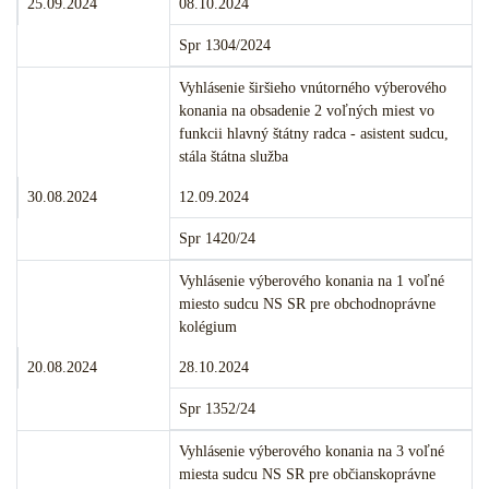
Termín podania:
Termín konania:
25.09.2024
08.10.2024
Číslo:
Spr 1304/2024
Merito veci:
Vyhlásenie širšieho vnútorného výberového
konania na obsadenie 2 voľných miest vo
funkcii hlavný štátny radca - asistent sudcu,
stála štátna služba
Termín podania:
Termín konania:
30.08.2024
12.09.2024
Číslo:
Spr 1420/24
Merito veci:
Vyhlásenie výberového konania na 1 voľné
miesto sudcu NS SR pre obchodnoprávne
kolégium
Termín podania:
Termín konania:
20.08.2024
28.10.2024
Číslo:
Spr 1352/24
Merito veci:
Vyhlásenie výberového konania na 3 voľné
miesta sudcu NS SR pre občianskoprávne