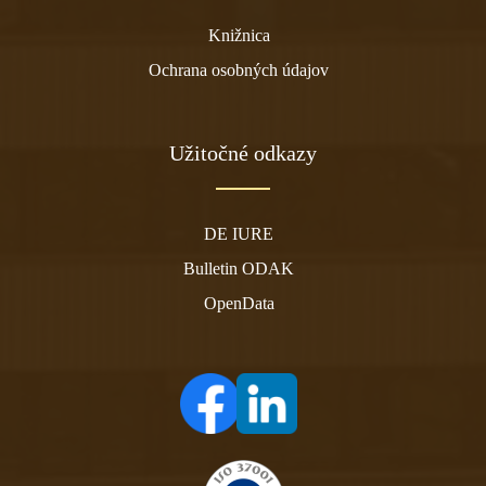
Knižnica
Ochrana osobných údajov
Užitočné odkazy
DE IURE
Bulletin ODAK
OpenData
(otvára sa v novom tabe)
(otvára sa v novom tabe)