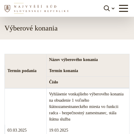
Skočiť na obsah
Výberové konania
Názov výberového konania
Termín podania
Termín konania
Číslo
Merito veci:
Vyhlásenie vonkajšieho výberového konania
na obsadenie 1 voľného
štátnozamestnaneckého miesta vo funkcii
radca - bezpečnostný zamestnanec, stála
štátna služba
Termín podania:
Termín konania:
03.03.2025
19.03.2025