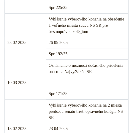
Číslo:
Spr 225/25
Merito veci:
Vyhlásenie výberového konania na obsadenie
1 voľného miesta sudcu NS SR pre
trestnoprávne kolégium
Termín podania:
Termín konania:
28.02.2025
26.05.2025
Číslo:
Spr 192/25
Merito veci:
Oznámenie o možnosti dočasného pridelenia
sudcu na Najvyšší súd SR
Termín podania:
Termín konania:
10.03.2025
Číslo:
Spr 171/25
Merito veci:
Vyhlásenie výberového konania na 2 miesta
predsedu senátu trestnoprávneho kolégia NS
SR
Termín podania:
Termín konania:
18.02.2025
23.04.2025