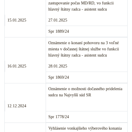
zastupovanie počas MD/RD, vo funkcii
hlavný štátny radca - asistent sudcu
Termín podania:
Termín konania:
15.01.2025
27.01.2025
Číslo:
Spr 1889/24
Merito veci:
Oznámenie o konaní pohovoru na 3 voľné
miesta v dočasnej štátnej službe vo funkcii
hlavný štátny radca - asistent sudcu
Termín podania:
Termín konania:
16.01.2025
28.01.2025
Číslo:
Spr 1869/24
Merito veci:
Oznámenie o možnosti dočasného pridelenia
sudcu na Najvyšší súd SR
Termín podania:
Termín konania:
12.12.2024
Číslo:
Spr 1778/24
Merito veci:
Vyhlásenie vonkajšieho výberového konania