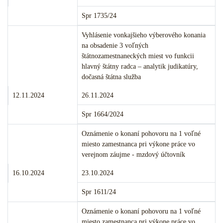
Číslo:
Spr 1735/24
Merito veci:
Vyhlásenie vonkajšieho výberového konania
na obsadenie 3 voľných
štátnozamestnaneckých miest vo funkcii
hlavný štátny radca – analytik judikatúry,
dočasná štátna služba
Termín podania:
Termín konania:
12.11.2024
26.11.2024
Číslo:
Spr 1664/2024
Merito veci:
Oznámenie o konaní pohovoru na 1 voľné
miesto zamestnanca pri výkone práce vo
verejnom záujme - mzdový účtovník
Termín podania:
Termín konania:
16.10.2024
23.10.2024
Číslo:
Spr 1611/24
Merito veci:
Oznámenie o konaní pohovoru na 1 voľné
miesto zamestnanca pri výkone práce vo