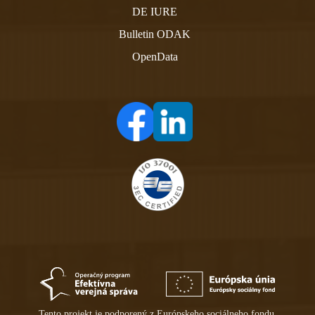
DE IURE
Bulletin ODAK
OpenData
(otvára sa v novom tabe)
(otvára sa v novom tabe)
Tento projekt je podporený z Európskeho sociálneho fondu.