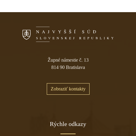
Skočiť na navigáciu
Župné námestie č. 13
814 90 Bratislava
Zobraziť kontakty
Rýchle odkazy